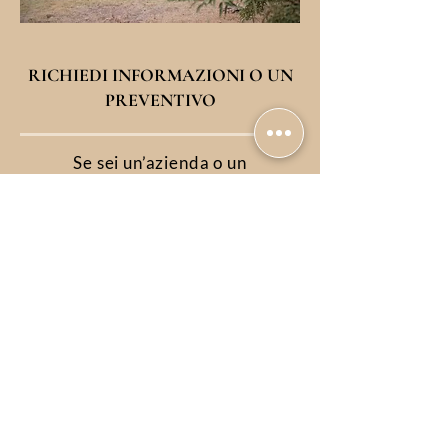
RICHIEDI INFORMAZIONI O UN
PREVENTIVO
Se sei un’azienda o un
distributore, contattaci per
ricevere maggiori informazioni sui
prodotti,
schede tecniche o condizioni di
fornitura.
Contattaci
© 2026 BATTAGLIA SRL | P.I:
04491630820
|
Farmed by
Webidoo
|
Privacy Policy
|
Cookie
Policy